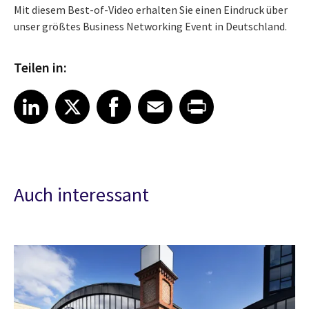
Mit diesem Best-of-Video erhalten Sie einen Eindruck über
unser größtes Business Networking Event in Deutschland.
Teilen in:
Share article on LinkedIn
Share article on X
Share article on Facebook
Share article on Email
Share article on Print
LinkedIn
X
Facebook
Email
Print
Auch interessant