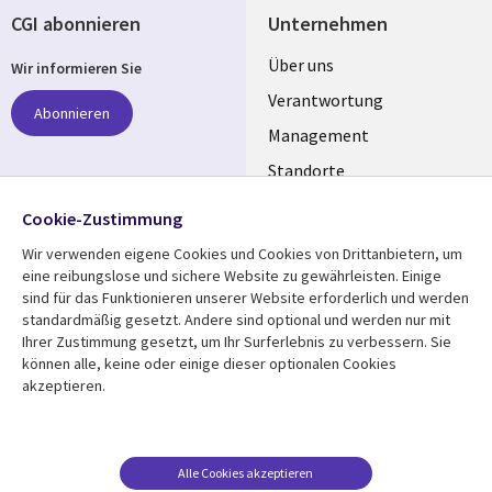
CGI abonnieren
Unternehmen
Useful
Über uns
Wir informieren Sie
links
Verantwortung
Abonnieren
GERMANY
Management
Standorte
Allianzen
Folgen Sie uns
Cookie-Zustimmung
Merger
Wir verwenden eigene Cookies und Cookies von Drittanbietern, um
Social
eine reibungslose und sichere Website zu gewährleisten. Einige
Media
sind für das Funktionieren unserer Website erforderlich und werden
GERMANY
standardmäßig gesetzt. Andere sind optional und werden nur mit
Ihrer Zustimmung gesetzt, um Ihr Surferlebnis zu verbessern. Sie
Mediathek
Rechtliches
können alle, keine oder einige dieser optionalen Cookies
akzeptieren.
Library
Legal
Aktuelles
Allgemeine
Geschäftsbedingungen
Links
GERMANY
Artikel
Beschwerden/Hinweise
GERMANY
Blogs
Alle Cookies akzeptieren
Compliance