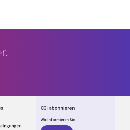
r.
es
CGI abonnieren
Wir informieren Sie
edingungen
ANY