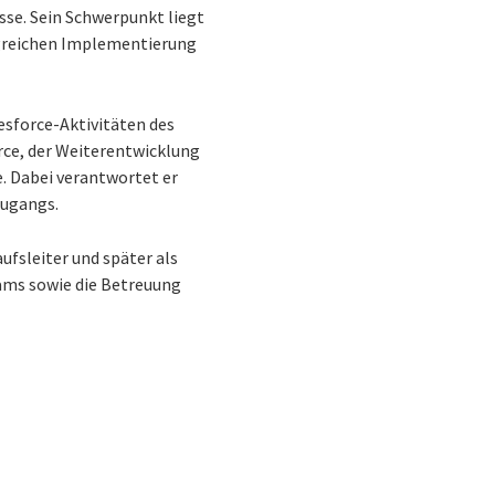
sse. Sein Schwerpunkt liegt
lgreichen Implementierung
lesforce-Aktivitäten des
rce, der Weiterentwicklung
. Dabei verantwortet er
zugangs.
ufsleiter und später als
eams sowie die Betreuung