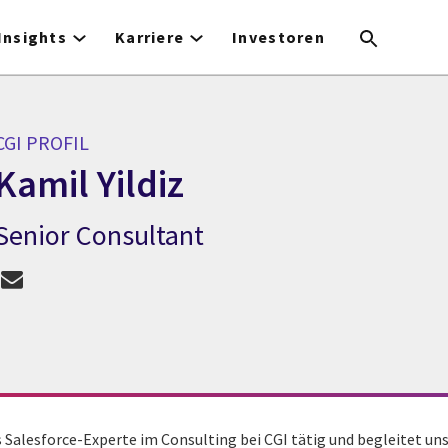
Insights
Karriere
Investoren
CGI PROFIL
Kamil Yildiz
Senior Consultant
GI Profil Kamil Yildiz
als Salesforce-Experte im Consulting bei CGI tätig und begleitet u