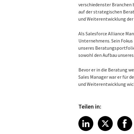
verschiedenster Branchen b
auf der strategischen Ber
und Weiterentwicklung der
Als Salesforce Alliance Man
Unternehmens. Sein Fokus l
unseres Beratungsportfoli
sowohl den Aufbau unseres
Bevor er in die Beratung we
Sales Manager war er für d
und Weiterentwicklung wic
Teilen in:
Share article
Share art
Shar
LinkedIn
X