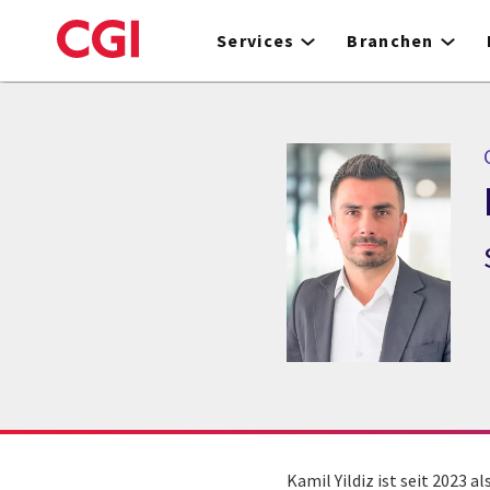
Skip
to
Services
Branchen
main
content
C
Kamil Yildiz ist seit 2023 