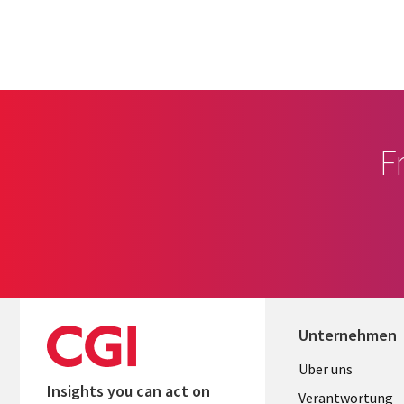
F
Unternehmen
Useful
Über uns
Insights you can act on
links
Verantwortung