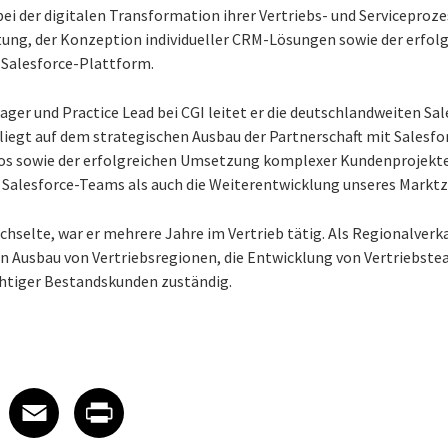
ei der digitalen Transformation ihrer Vertriebs- und Serviceproze
atung, der Konzeption individueller CRM-Lösungen sowie der erfo
 Salesforce-Plattform.
ager und Practice Lead bei CGI leitet er die deutschlandweiten Sa
iegt auf dem strategischen Ausbau der Partnerschaft mit Salesfo
os sowie der erfolgreichen Umsetzung komplexer Kundenprojekte
 Salesforce-Teams als auch die Weiterentwicklung unseres Markt
chselte, war er mehrere Jahre im Vertrieb tätig. Als Regionalverka
en Ausbau von Vertriebsregionen, die Entwicklung von Vertriebst
htiger Bestandskunden zuständig.
 on LinkedIn
icle on X
e article on Facebook
Share article on Email
Share article on Print
Facebook
Email
Print