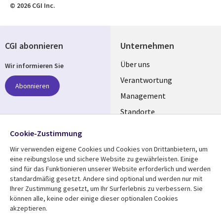
© 2026 CGI Inc.
CGI abonnieren
Unternehmen
Useful
Über uns
Wir informieren Sie
links
Verantwortung
Abonnieren
GERMANY
Management
Standorte
Allianzen
Folgen Sie uns
Cookie-Zustimmung
Merger
Wir verwenden eigene Cookies und Cookies von Drittanbietern, um
Social
eine reibungslose und sichere Website zu gewährleisten. Einige
Media
sind für das Funktionieren unserer Website erforderlich und werden
GERMANY
standardmäßig gesetzt. Andere sind optional und werden nur mit
Ihrer Zustimmung gesetzt, um Ihr Surferlebnis zu verbessern. Sie
Mediathek
Rechtliches
können alle, keine oder einige dieser optionalen Cookies
akzeptieren.
Library
Legal
Aktuelles
Allgemeine