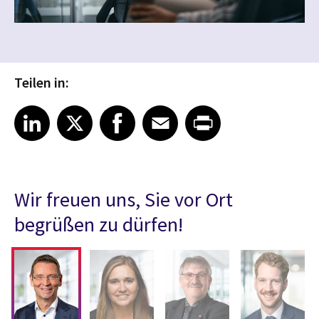
Teilen in:
Share article on LinkedIn
Share article on X
Share article on Facebook
Share article on Email
Share article on Print
LinkedIn
X
Facebook
Email
Print
Wir freuen uns, Sie vor Ort
begrüßen zu dürfen!