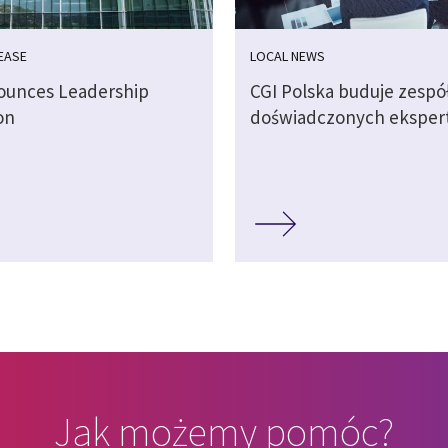
EASE
LOCAL NEWS
ounces Leadership
CGI Polska buduje zespó
on
doświadczonych eksper
Jak możemy pomóc?