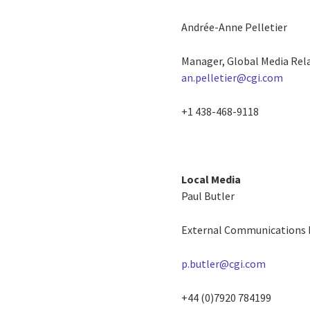
Andrée-Anne Pelletier
Manager, Global Media Rel
an.pelletier@cgi.com
+1 438-468-9118
Local Media
Paul Butler
External Communications
p.butler@cgi.com
+44 (0)7920 784199