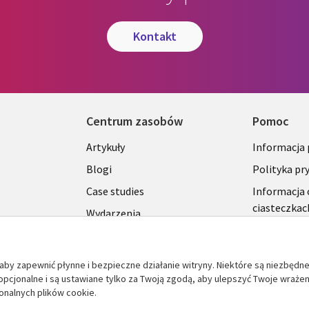
kontakt
Centrum zasobów
Pomoc
Library
Legal
Artykuły
Informacja
Links
SECTI
Blogi
Polityka pr
S
SECTIONS
POLSK
Case studies
Informacja 
ciasteczkac
Wydarzenia
POLSKA
Broszury
Viewpoints
aby zapewnić płynne i bezpieczne działanie witryny. Niektóre są niezbędn
 opcjonalne i są ustawiane tylko za Twoją zgodą, aby ulepszyć Twoje wrażen
Zobacz więcej
onalnych plików cookie.