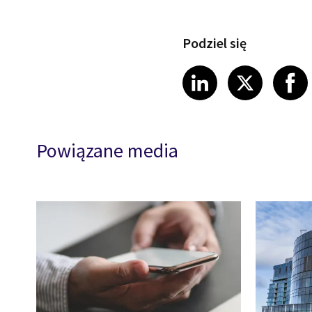
Podziel się
Share article
Share art
Shar
LinkedIn
X
Powiązane media