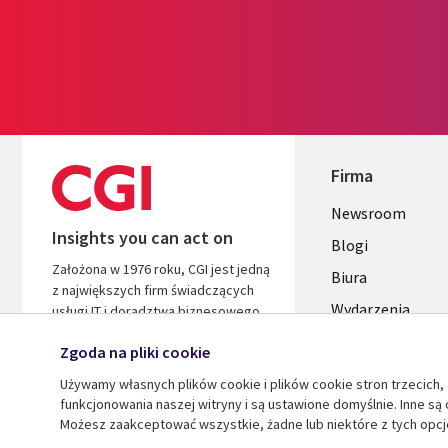
Firma
Useful
Newsroom
Insights you can act on
links
Blogi
Założona w 1976 roku, CGI jest jedną
SECTION
Biura
z największych firm świadczących
Wydarzenia
POLSKA
usługi IT i doradztwa biznesowego
na świecie. Jesteśmy zorientowani
Zgoda na pliki cookie
na wnioski i wyniki, aby przyspieszyć
zwrot z Twoich inwestycji.
Używamy własnych plików cookie i plików cookie stron trzecich, 
funkcjonowania naszej witryny i są ustawione domyślnie. Inne są
Możesz zaakceptować wszystkie, żadne lub niektóre z tych opcj