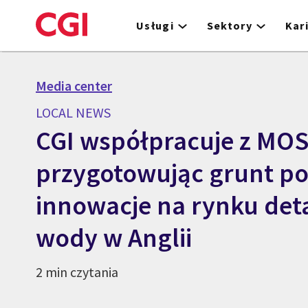
Skip
to
Usługi
Sektory
Kar
main
content
Media center
LOCAL NEWS
CGI współpracuje z MOS
przygotowując grunt p
innowacje na rynku det
wody w Anglii
2 min czytania