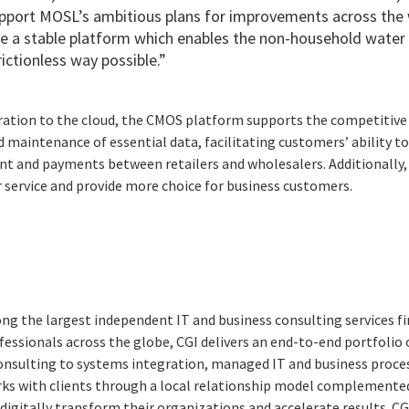
support MOSL’s ambitious plans for improvements across the 
de a stable platform which enables the non-household water 
rictionless way possible.”
ration to the cloud, the CMOS platform supports the competitiv
d maintenance of essential data, facilitating customers’ ability t
t and payments between retailers and wholesalers. Additionally,
service and provide more choice for business customers.
ng the largest independent IT and business consulting services fi
essionals across the globe, CGI delivers an end-to-end portfolio o
consulting to systems integration, managed IT and business proces
rks with clients through a local relationship model complemented 
digitally transform their organizations and accelerate results. CG