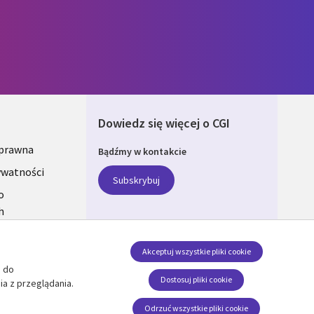
Dowiedz się więcej o CGI
 prawna
Bądźmy w kontakcie
ONS
ywatności
Subskrybuj
A
o
h
Akceptuj wszystkie pliki cookie
e do
Nasze profile
Dostosuj pliki cookie
ia z przeglądania.
Social Media SECTIONS
Odrzuć wszystkie pliki cookie