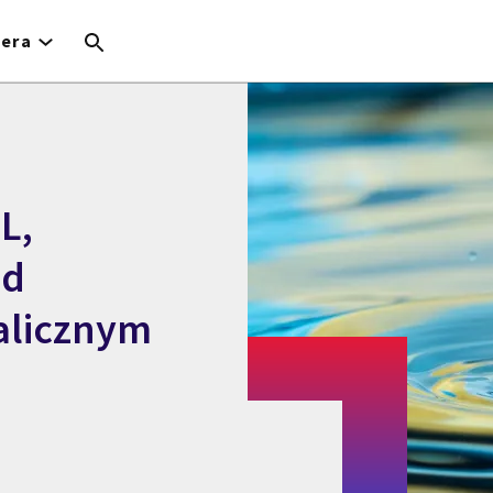
iera
L,
od
alicznym