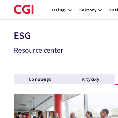
Skip
to
Usługi
Sektory
Kar
main
content
ESG
Resource center
Co nowego
Artykuły