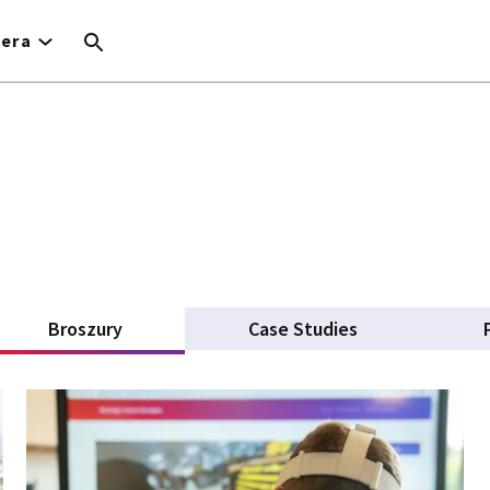
iera
Broszury
(aktywna karta)
Case Studies