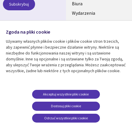
SECTIONS
Biura
Subskrybuj
Wydarzenia
POLSKA
Nasze profile
Zgoda na pliki cookie
Social
Używamy własnych plików cookie i plików cookie stron trzecich,
Media
aby zapewnić płynne i bezpieczne działanie witryny. Niektóre są
SECTIONS
niezbędne do funkcjonowania naszej witryny i są ustawione
POLSKA
domyślnie. Inne są opcjonalne i są ustawiane tylko za Twoją zgodą,
Centrum zasobów
Pomoc
aby ulepszyć Twoje wrażenia z przeglądania. Możesz zaakceptować
wszystkie, żadne lub niektóre z tych opcjonalnych plików cookie.
Library
Legal
Artykuły
Informacja prawna
Links
SECTIONS
Blogi
Polityka prywatności
SECTIONS
POLSKA
Case studies
Informacja o
Akceptuj wszystkie pliki cookie
ciasteczkach
Wydarzenia
POLSKA
Dostosuj pliki cookie
Broszury
Odrzuć wszystkie pliki cookie
Viewpoints
Zobacz więcej