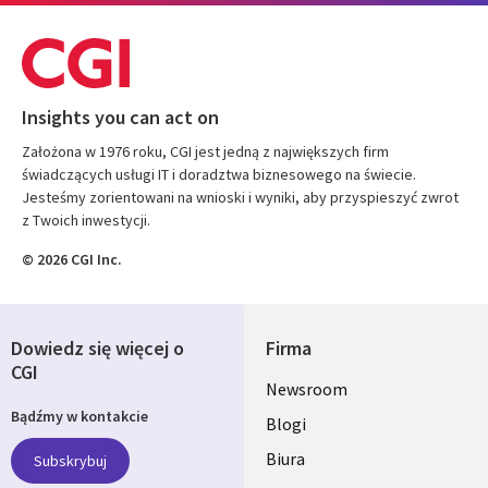
Insights you can act on
Założona w 1976 roku, CGI jest jedną z największych firm
świadczących usługi IT i doradztwa biznesowego na świecie.
Jesteśmy zorientowani na wnioski i wyniki, aby przyspieszyć zwrot
z Twoich inwestycji.
© 2026 CGI Inc.
Dowiedz się więcej o
Firma
CGI
Useful
Newsroom
Bądźmy w kontakcie
links
Blogi
SECTIONS
Biura
Subskrybuj