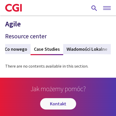
Skip
to
main
content
Agile
Resource center
Co nowego
Case Studies
(aktywna karta)
Wiadomości Lokalne
There are no contents available in this section.
Jak możemy pomóc?
kontakt