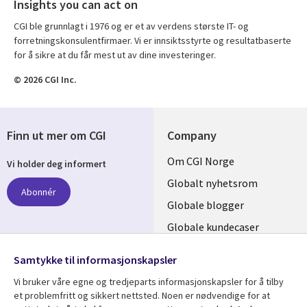
Insights you can act on
CGI ble grunnlagt i 1976 og er et av verdens største IT- og
forretningskonsulentfirmaer. Vi er innsiktsstyrte og resultatbaserte
for å sikre at du får mest ut av dine investeringer.
© 2026 CGI Inc.
Finn ut mer om CGI
Company
Useful
Om CGI Norge
Vi holder deg informert
links
Globalt nyhetsrom
Abonnér
NORWAY
Globale blogger
Globale kundecaser
Globalt mediasenter
følg oss
Samtykke til informasjonskapsler
Social
Vi bruker våre egne og tredjeparts informasjonskapsler for å tilby
Media
et problemfritt og sikkert nettsted. Noen er nødvendige for at