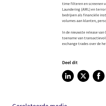
time filteren en screenen 
Laundering (AML) en terror
bedrijven als financiële in
volumes aan klanten, perso
In de nieuwste release van
toename van transactievol
exchange trades over de hel
Deel dit
Share article
Share art
Shar
LinkedIn
X