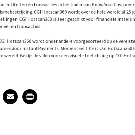
van entiteiten en transacties in het kader van Know Your Customer
ismebestrijding. CGI Hotscan360 wordt over de hele wereld al 25 j
stellingen. CGI Hotscan360 is zeer geschikt voor financiële instel
neel en transacties.
 CGI Hotscan360 wordt onder andere voorgesorteerd op de vereist
umes door InstantPayments. Momenteel filtert CGI Hotscan360 6
e wereld. Bekijk de video voor een visuele toelichting op CGI Hots
 on LinkedIn
icle on X
e article on Facebook
Share article on Email
Share article on Print
Facebook
Email
Print