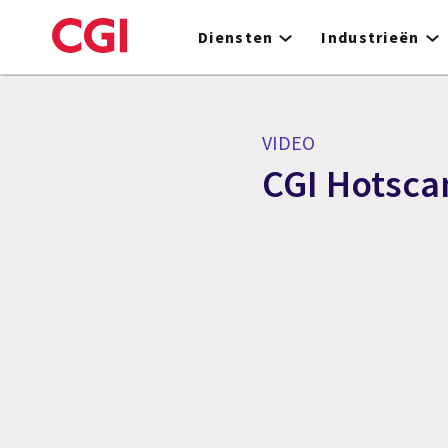
Skip
to
Diensten
Industrieën
main
content
VIDEO
CGI Hotscan