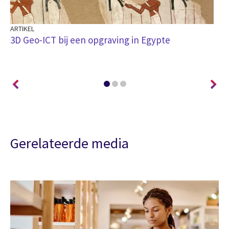
ARTIKEL
BL
3D Geo-ICT bij een opgraving in Egypte
Ho
gr
Gerelateerde media