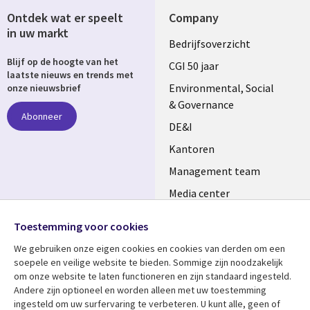
Ontdek wat er speelt
Company
in uw markt
Useful
Bedrijfsoverzicht
Blijf op de hoogte van het
links
CGI 50 jaar
laatste nieuws en trends met
NETHERLANDS
Environmental, Social
onze nieuwsbrief
& Governance
Abonneer
DE&I
Kantoren
Management team
Media center
Volg ons
Alliances
Toestemming voor cookies
Social
Perscentrum
We gebruiken onze eigen cookies en cookies van derden om een ​​
Media
soepele en veilige website te bieden. Sommige zijn noodzakelijk
NETHERLANDS
om onze website te laten functioneren en zijn standaard ingesteld.
Andere zijn optioneel en worden alleen met uw toestemming
Bekijk meer
Support
ingesteld om uw surfervaring te verbeteren. U kunt alle, geen of