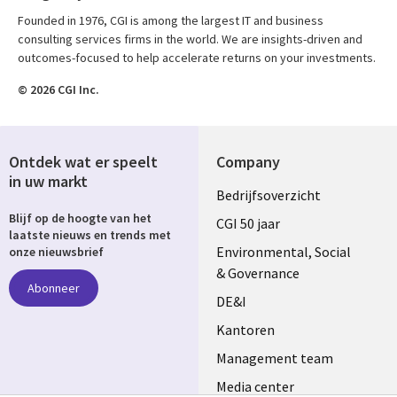
Founded in 1976, CGI is among the largest IT and business
consulting services firms in the world. We are insights-driven and
outcomes-focused to help accelerate returns on your investments.
© 2026 CGI Inc.
Ontdek wat er speelt
Company
in uw markt
Useful
Bedrijfsoverzicht
Blijf op de hoogte van het
links
CGI 50 jaar
laatste nieuws en trends met
NETHERLANDS
Environmental, Social
onze nieuwsbrief
& Governance
Abonneer
DE&I
Kantoren
Management team
Media center