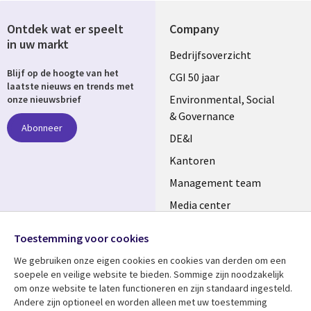
Ontdek wat er speelt
Company
in uw markt
Useful
Bedrijfsoverzicht
Blijf op de hoogte van het
links
CGI 50 jaar
laatste nieuws en trends met
NETHERLANDS
Environmental, Social
onze nieuwsbrief
& Governance
Abonneer
DE&I
Kantoren
Management team
Media center
Volg ons
Alliances
Toestemming voor cookies
Social
Perscentrum
We gebruiken onze eigen cookies en cookies van derden om een ​​
Media
soepele en veilige website te bieden. Sommige zijn noodzakelijk
NETHERLANDS
om onze website te laten functioneren en zijn standaard ingesteld.
Andere zijn optioneel en worden alleen met uw toestemming
Bekijk meer
Support