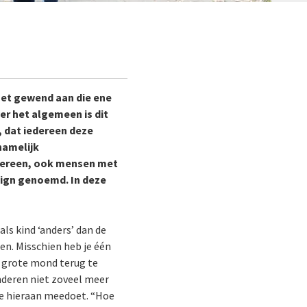
net gewend aan die ene
er het algemeen is dit
, dat iedereen deze
namelijk
iedereen, ook mensen met
sign genoemd. In deze
ls kind ‘anders’ dan de
jen. Misschien heb je één
n grote mond terug te
nderen niet zoveel meer
ie hieraan meedoet. “Hoe