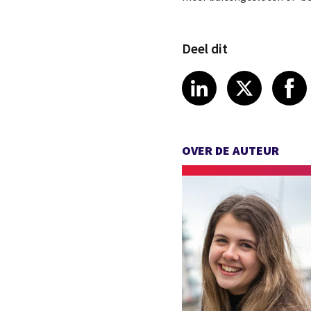
Deel dit
Share article
Share art
Shar
LinkedIn
X
OVER DE AUTEUR