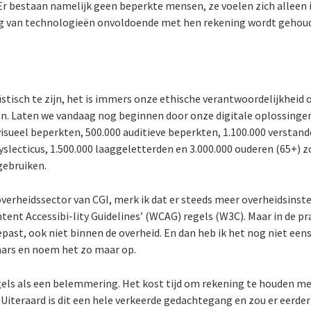
Er bestaan namelijk geen beperkte mensen, ze voelen zich alleen 
ng van technologieën onvoldoende met hen rekening wordt gehoud
tisch te zijn, het is immers onze ethische verantwoordelijkheid 
n. Laten we vandaag nog beginnen door onze digitale oplossingen 
sueel beperkten, 500.000 auditieve beperkten, 1.100.000 verstande
dyslecticus, 1.500.000 laaggeletterden en 3.000.000 ouderen (65+)
gebruiken.
verheidssector van CGI, merk ik dat er steeds meer overheidsins
ent Accessibi-lity Guidelines’ (WCAG) regels (W3C). Maar in de pr
past, ook niet binnen de overheid. En dan heb ik het nog niet een
ars en noem het zo maar op.
els als een belemmering. Het kost tijd om rekening te houden me
ld. Uiteraard is dit een hele verkeerde gedachtegang en zou er eer