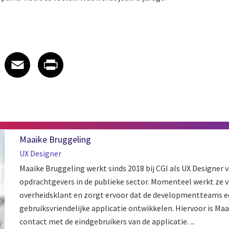
 on LinkedIn
icle on X
e article on Facebook
Share article on Email
Share article on Print
Facebook
Email
Print
Maaike Bruggeling
UX Designer
Maaike Bruggeling werkt sinds 2018 bij CGI als UX Designer 
opdrachtgevers in de publieke sector. Momenteel werkt ze 
overheidsklant en zorgt ervoor dat de developmentteams e
gebruiksvriendelijke applicatie ontwikkelen. Hiervoor is Maa
contact met de eindgebruikers van de applicatie. ...