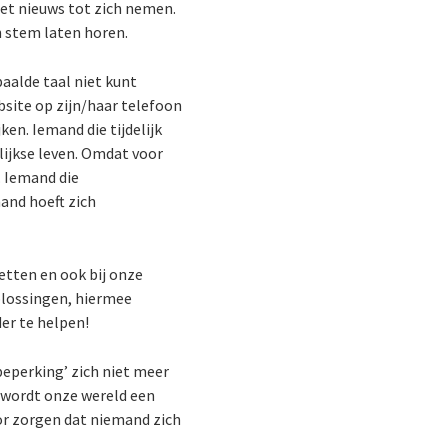
het nieuws tot zich nemen.
jn stem laten horen.
aalde taal niet kunt
bsite op zijn/haar telefoon
ken. Iemand die tijdelijk
lijkse leven. Omdat voor
. Iemand die
mand hoeft zich
etten en ook bij onze
plossingen, hiermee
er te helpen!
eperking’ zich niet meer
, wordt onze wereld een
oor zorgen dat niemand zich