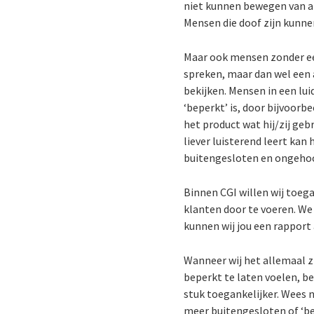
niet kunnen bewegen van ar
Mensen die doof zijn kunnen
Maar ook mensen zonder een
spreken, maar dan wel een 
bekijken. Mensen in een lui
‘beperkt’ is, door bijvoorb
het product wat hij/zij ge
liever luisterend leert kan
buitengesloten en ongehoo
Binnen CGI willen wij toega
klanten door te voeren. W
kunnen wij jou een rapport
Wanneer wij het allemaal z
beperkt te laten voelen, b
stuk toegankelijker. Wees 
meer buitengesloten of ‘be