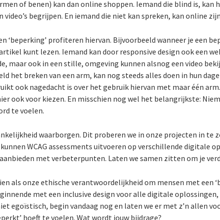
men of benen) kan dan online shoppen. Iemand die blind is, kan 
 video’s begrijpen. En iemand die niet kan spreken, kan online zi
 ‘beperking’ profiteren hiervan. Bijvoorbeeld wanneer je een bep
artikel kunt lezen. Iemand kan door responsive design ook een we
de, maar ook in een stille, omgeving kunnen alsnog een video bekij
eeld het breken van een arm, kan nog steeds alles doen in hun dage
bruikt ook nagedacht is over het gebruik hiervan met maar één arm
 hier ook voor kiezen. En misschien nog wel het belangrijkste: Nie
rd te voelen.
nkelijkheid waarborgen. Dit proberen we in onze projecten in te z
e kunnen WCAG assessments uitvoeren op verschillende digitale o
 aanbieden met verbeterpunten. Laten we samen zitten om je verd
ien als onze ethische verantwoordelijkheid om mensen met een ‘b
eginnende met een inclusive design voor alle digitale oplossingen
niet egoïstisch, begin vandaag nog en laten we er met z’n allen v
perkt’ hoeft te voelen. Wat wordt jouw bijdrage?