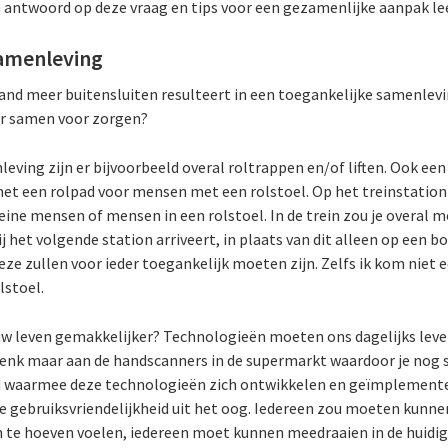
n antwoord op deze vraag en tips voor een gezamenlijke aanpak lee
samenleving
and meer buitensluiten resulteert in een toegankelijke samenlevin
ier samen voor zorgen?
eving zijn er bijvoorbeeld overal roltrappen en/of liften. Ook ee
met een rolpad voor mensen met een rolstoel. Op het treinstation 
ine mensen of mensen in een rolstoel. In de trein zou je overal
j het volgende station arriveert, in plaats van dit alleen op een bo
eze zullen voor ieder toegankelijk moeten zijn. Zelfs ik kom niet e
lstoel.
w leven gemakkelijker? Technologieën moeten ons dagelijks lev
. Denk maar aan de handscanners in de supermarkt waardoor je nog
id waarmee deze technologieën zich ontwikkelen en geïmplement
 gebruiksvriendelijkheid uit het oog. Iedereen zou moeten kunnen
 te hoeven voelen, iedereen moet kunnen meedraaien in de huidig