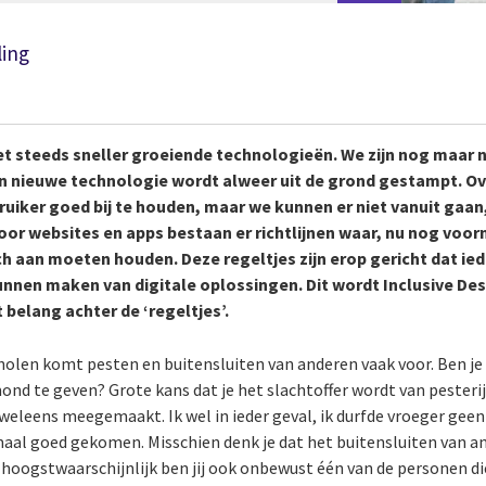
ling
et steeds sneller groeiende technologieën. We zijn nog maar 
en nieuwe technologie wordt alweer uit de grond gestampt. Ov
uiker goed bij te houden, maar we kunnen er niet vanuit gaan
oor websites en apps bestaan er richtlijnen waar, nu nog voor
ich aan moeten houden. Deze regeltjes zijn erop gericht dat 
unnen maken van digitale oplossingen. Dit wordt Inclusive De
 belang achter de ‘regeltjes’.
olen komt pesten en buitensluiten van anderen vaak voor. Ben je a
mond te geven? Grote kans dat je het slachtoffer wordt van pesteri
 weleens meegemaakt. Ik wel in ieder geval, ik durfde vroeger gee
emaal goed gekomen. Misschien denk je dat het buitensluiten van a
n hoogstwaarschijnlijk ben jij ook onbewust één van de personen d