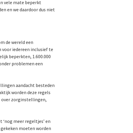
in vele mate beperkt
en en we daardoor dus niet
om de wereld een
voor iedereen inclusief te
lijk beperkten, 1.600.000
 zonder problemen een
tellingen aandacht besteden
aktijk worden deze regels
s over zorginstellingen,
t ‘nog meer regeltjes’ en
der gekeken moeten worden