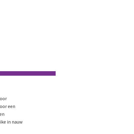
voor
voor een
en
ike in nauw