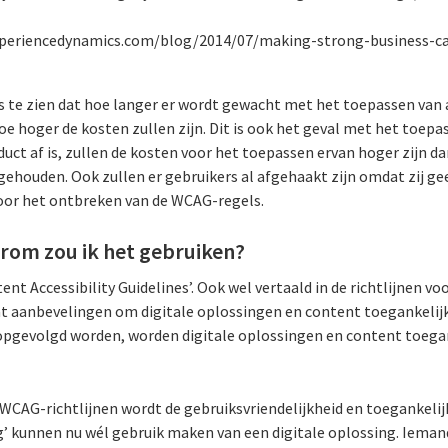
xperiencedynamics.com/blog/2014/07/making-strong-business-ca
is te zien dat hoe langer er wordt gewacht met het toepassen van
hoe hoger de kosten zullen zijn. Dit is ook het geval met het toe
uct af is, zullen de kosten voor het toepassen ervan hoger zijn d
ehouden. Ook zullen er gebruikers al afgehaakt zijn omdat zij 
door het ontbreken van de WCAG-regels.
rom zou ik het gebruiken?
t Accessibility Guidelines’. Ook wel vertaald in de richtlijnen vo
 aanbevelingen om digitale oplossingen en content toegankelijk
 opgevolgd worden, worden digitale oplossingen en content toega
WCAG-richtlijnen wordt de gebruiksvriendelijkheid en toegankelijk
 kunnen nu wél gebruik maken van een digitale oplossing. Ieman