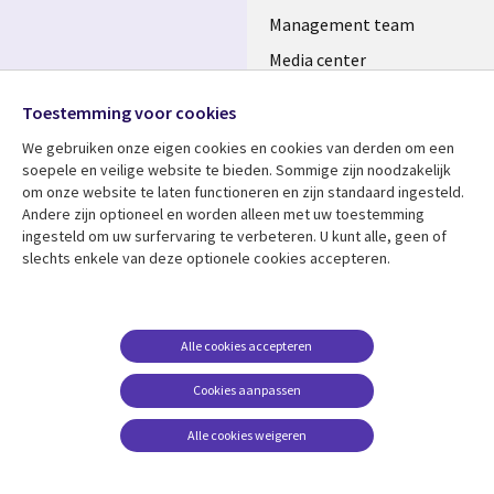
Management team
Media center
Volg ons
Alliances
Toestemming voor cookies
Social
Perscentrum
We gebruiken onze eigen cookies en cookies van derden om een ​​
Media
soepele en veilige website te bieden. Sommige zijn noodzakelijk
NETHERLANDS
om onze website te laten functioneren en zijn standaard ingesteld.
Andere zijn optioneel en worden alleen met uw toestemming
Bekijk meer
Support
ingesteld om uw surfervaring te verbeteren. U kunt alle, geen of
slechts enkele van deze optionele cookies accepteren.
Library
Legal
Artikelen
Disclaimer
Links
NETHERLANDS
Blogs
Privacy
NETHERLANDS
Case studies
Cookie management
Alle cookies accepteren
Evenementen
Cookies aanpassen
Podcasts
Alle cookies weigeren
Viewpoints
See more