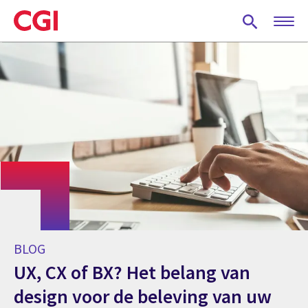
Skip
to
main
content
BLOG
UX, CX of BX? Het belang van
design voor de beleving van uw