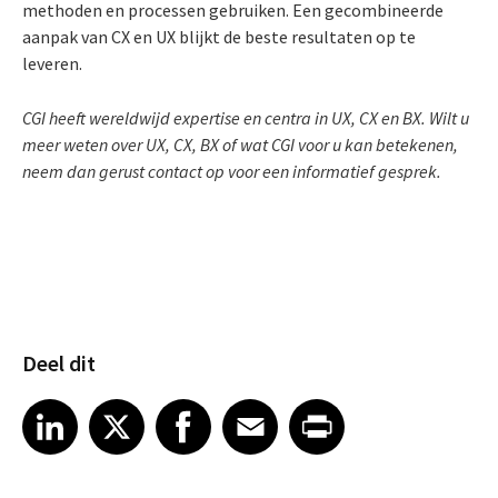
methoden en processen gebruiken. Een gecombineerde
aanpak van CX en UX blijkt de beste resultaten op te
leveren.
CGI heeft wereldwijd expertise en centra in UX, CX en BX. Wilt u
meer weten over UX, CX, BX of wat CGI voor u kan betekenen,
neem dan gerust contact op voor een informatief gesprek.
Deel dit
Share article on LinkedIn
Share article on X
Share article on Facebook
Share article on Email
Share article on Print
LinkedIn
X
Facebook
Email
Print