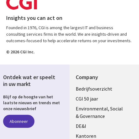
Insights you can act on
Founded in 1976, CGI is among the largest IT and business
consulting services firms in the world. We are insights-driven and
outcomes-focused to help accelerate returns on your investments.
© 2026 CGI Inc.
Ontdek wat er speelt
Company
in uw markt
Useful
Bedrijfsoverzicht
Blijf op de hoogte van het
links
CGI 50 jaar
laatste nieuws en trends met
NETHERLANDS
Environmental, Social
onze nieuwsbrief
& Governance
Abonneer
DE&I
Kantoren