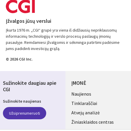
Įžvalgos jūsų verslui
Įkurta 1976 m. „CGI“ grupė yra viena iš didžiausių nepriklausomų
informacinių technologijų ir verslo procesų paslaugų įmonių
pasaulyje. Remdamiesi įžvalgomis ir sėkminga patirtimi padėsime
jums padidinti investicijų grąžą.
© 2026 CGI Inc.
Sužinokite daugiau apie
ĮMONĖ
CGI
Useful
Naujienos
Sužinokite naujienas
links
Tinklaraščiai
LITHUANIA
Atvejų analizė
Užsiprenumeruoti
Žiniasklaidos centras