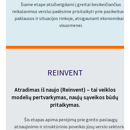
Šiame etape atsižvelgdami į greitai besikeičiančius
reikalavimus verslui padėsime prisitaikyti prie pasikeitusios
paklausos ir situacijos rinkoje, atsigaunant ekonomikai ir
visuomenei.
REINVENT
Atradimas iš naujo (Reinvent) – tai veiklos
modelių pertvarkymas, naujų sąveikos būdų
pritaikymas.
Šis etapas apima perėjimą prie greito paslaugų
atnaujinimo ir struktūrinio poveikio jūsų verslo sektoriui,