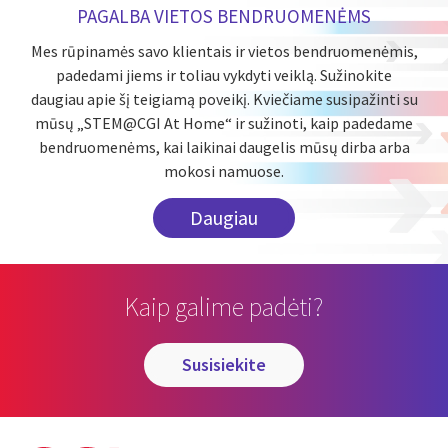
PAGALBA VIETOS BENDRUOMENĖMS
Mes rūpinamės savo klientais ir vietos bendruomenėmis,
padedami jiems ir toliau vykdyti veiklą. Sužinokite
daugiau apie šį teigiamą poveikį. Kviečiame susipažinti su
mūsų „STEM@CGI At Home“ ir sužinoti, kaip padedame
bendruomenėms, kai laikinai daugelis mūsų dirba arba
mokosi namuose.
Daugiau
Kaip galime padėti?
susisiekite