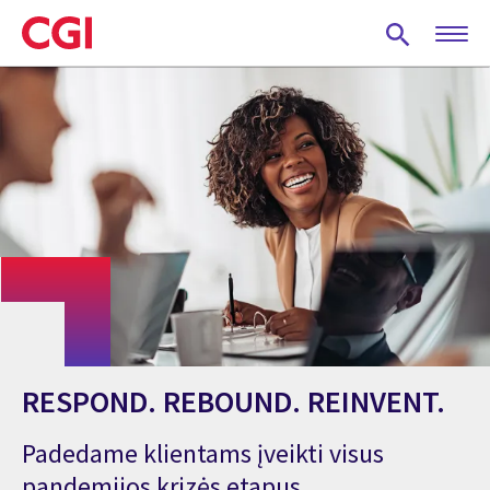
Skip
to
main
content
RESPOND. REBOUND. REINVENT.
Padedame klientams įveikti visus
pandemijos krizės etapus