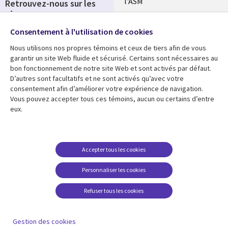
l'ASM
Retrouvez-nous sur les
réseaux
Salle de presse
Consentement à l'utilisation de cookies
Social
Fusions
Media
Nous utilisons nos propres témoins et ceux de tiers afin de vous
FRANCE
garantir un site Web fluide et sécurisé. Certains sont nécessaires au
bon fonctionnement de notre site Web et sont activés par défaut.
Ressources
Support
D’autres sont facultatifs et ne sont activés qu’avec votre
consentement afin d’améliorer votre expérience de navigation.
Library
Legal
Articles
Accessibilité
Vous pouvez accepter tous ces témoins, aucun ou certains d’entre
eux.
Links
FRANCE
Blog
Protection des données
FRANCE
Études de cas
Restrictions et
conditions juridiques
Événements
Accepter tous les cookies
FAQ Carrières
Podcasts
Personnaliser les cookies
Centre de gestion des
Points de vue
témoins
Refuser tous les cookies
Vidéos
En voir plus
Gestion des cookies