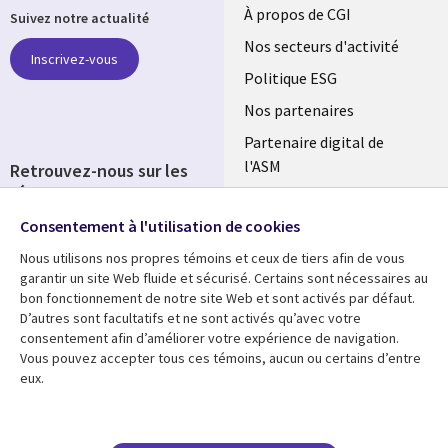
Useful
À propos de CGI
Suivez notre actualité
links
Nos secteurs d'activité
Inscrivez-vous
FRANCE
Politique ESG
Nos partenaires
Partenaire digital de
l'ASM
Retrouvez-nous sur les
réseaux
Salle de presse
Consentement à l'utilisation de cookies
Social
Fusions
Media
Nous utilisons nos propres témoins et ceux de tiers afin de vous
FRANCE
garantir un site Web fluide et sécurisé. Certains sont nécessaires au
bon fonctionnement de notre site Web et sont activés par défaut.
Ressources
Support
D’autres sont facultatifs et ne sont activés qu’avec votre
consentement afin d’améliorer votre expérience de navigation.
Library
Legal
Articles
Accessibilité
Vous pouvez accepter tous ces témoins, aucun ou certains d’entre
eux.
Links
FRANCE
Blog
Protection des données
FRANCE
Études de cas
Restrictions et
conditions juridiques