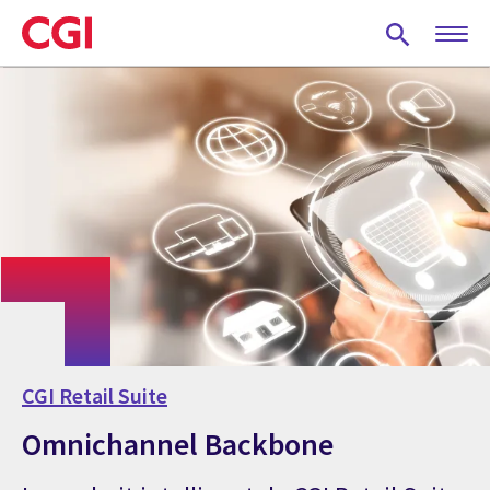
Skip
to
main
content
CGI Retail Suite
Omnichannel Backbone