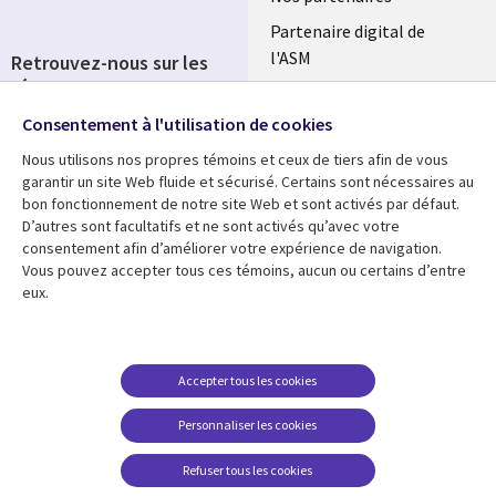
Partenaire digital de
l'ASM
Retrouvez-nous sur les
réseaux
Salle de presse
Consentement à l'utilisation de cookies
Social
Fusions
Media
Nous utilisons nos propres témoins et ceux de tiers afin de vous
FRANCE
garantir un site Web fluide et sécurisé. Certains sont nécessaires au
bon fonctionnement de notre site Web et sont activés par défaut.
Ressources
Support
D’autres sont facultatifs et ne sont activés qu’avec votre
consentement afin d’améliorer votre expérience de navigation.
Library
Legal
Articles
Accessibilité
Vous pouvez accepter tous ces témoins, aucun ou certains d’entre
eux.
Links
FRANCE
Blog
Protection des données
FRANCE
Études de cas
Restrictions et
conditions juridiques
Événements
Accepter tous les cookies
FAQ Carrières
Podcasts
Personnaliser les cookies
Centre de gestion des
Points de vue
témoins
Refuser tous les cookies
Vidéos