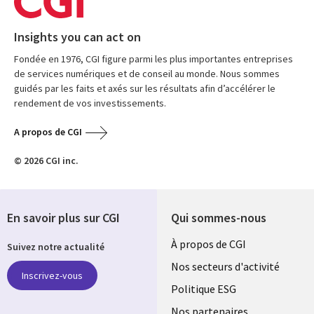
Insights you can act on
Fondée en 1976, CGI figure parmi les plus importantes entreprises
de services numériques et de conseil au monde. Nous sommes
guidés par les faits et axés sur les résultats afin d’accélérer le
rendement de vos investissements.
A propos de CGI
© 2026 CGI inc.
En savoir plus sur CGI
Qui sommes-nous
Useful
À propos de CGI
Suivez notre actualité
links
Nos secteurs d'activité
Inscrivez-vous
FRANCE
Politique ESG
Nos partenaires