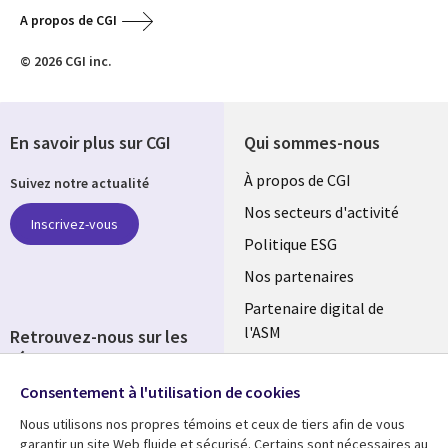
A propos de CGI
© 2026 CGI inc.
En savoir plus sur CGI
Qui sommes-nous
Useful
À propos de CGI
Suivez notre actualité
links
Nos secteurs d'activité
Inscrivez-vous
FRANCE
Politique ESG
Nos partenaires
Partenaire digital de
l'ASM
Retrouvez-nous sur les
réseaux
Salle de presse
Consentement à l'utilisation de cookies
Social
Fusions
Media
Nous utilisons nos propres témoins et ceux de tiers afin de vous
FRANCE
garantir un site Web fluide et sécurisé. Certains sont nécessaires au