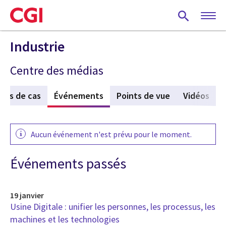
Skip
to
main
content
Industrie
Centre des médias
des de cas
Événements
(active tab)
Points de vue
Vidéos
Aucun événement n'est prévu pour le moment.
Événements passés
19 janvier
Usine Digitale : unifier les personnes, les processus, les
machines et les technologies