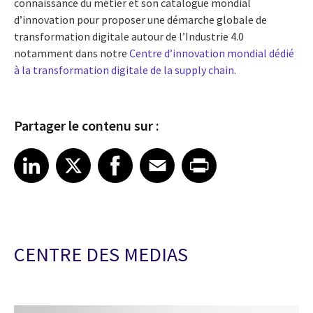
connaissance du métier et son catalogue mondial
d’innovation pour proposer une démarche globale de
transformation digitale autour de l’Industrie 4.0
notamment dans notre
Centre d’innovation mondial dédié
à la transformation digitale de la supply chain
.
Partager le contenu sur :
Share article on LinkedIn
Share article on X
Share article on Facebook
Share article on Email
Share article on Print
LinkedIn
X
Facebook
Email
Print
CENTRE DES MEDIAS