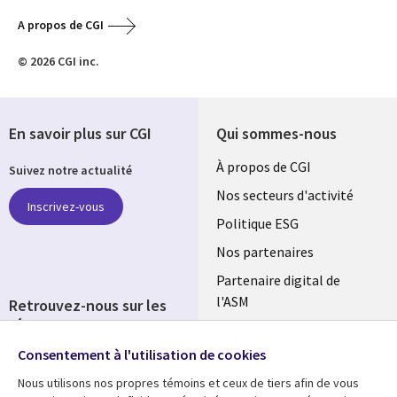
A propos de CGI
© 2026 CGI inc.
En savoir plus sur CGI
Qui sommes-nous
Useful
À propos de CGI
Suivez notre actualité
links
Nos secteurs d'activité
Inscrivez-vous
FRANCE
Politique ESG
Nos partenaires
Partenaire digital de
l'ASM
Retrouvez-nous sur les
réseaux
Salle de presse
Consentement à l'utilisation de cookies
Social
Fusions
Media
Nous utilisons nos propres témoins et ceux de tiers afin de vous
FRANCE