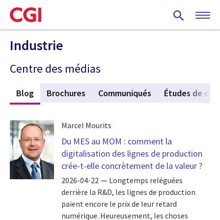
Skip
to
main
content
Industrie
Centre des médias
s
Blog
(active tab)
Brochures
Communiqués
Études de cas
Marcel Mourits
Du MES au MOM : comment la
digitalisation des lignes de production
crée-t-elle concrètement de la valeur ?
2026-04-22
Longtemps reléguées
derrière la R&D, les lignes de production
paient encore le prix de leur retard
numérique. Heureusement, les choses