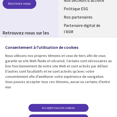
links
Nos secteurs d'activité
Inscrivez-vous
FRANCE
Politique ESG
Nos partenaires
Partenaire digital de
l'ASM
Retrouvez-nous sur les
réseaux
Salle de presse
Consentement à l'utilisation de cookies
Social
Fusions
Media
Nous utilisons nos propres témoins et ceux de tiers afin de vous
FRANCE
garantir un site Web fluide et sécurisé. Certains sont nécessaires au
bon fonctionnement de notre site Web et sont activés par défaut.
Ressources
Support
D’autres sont facultatifs et ne sont activés qu’avec votre
consentement afin d’améliorer votre expérience de navigation.
Library
Legal
Articles
Accessibilité
Vous pouvez accepter tous ces témoins, aucun ou certains d’entre
eux.
Links
FRANCE
Blog
Protection des données
FRANCE
Études de cas
Restrictions et
conditions juridiques
Événements
Accepter tous les cookies
FAQ Carrières
Podcasts