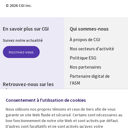
© 2026 CGI inc.
En savoir plus sur CGI
Qui sommes-nous
Useful
À propos de CGI
Suivez notre actualité
links
Nos secteurs d'activité
Inscrivez-vous
FRANCE
Politique ESG
Nos partenaires
Partenaire digital de
l'ASM
Retrouvez-nous sur les
réseaux
Salle de presse
Consentement à l'utilisation de cookies
Social
Fusions
Media
Nous utilisons nos propres témoins et ceux de tiers afin de vous
FRANCE
garantir un site Web fluide et sécurisé. Certains sont nécessaires au
bon fonctionnement de notre site Web et sont activés par défaut.
Ressources
Support
D’autres sont facultatifs et ne sont activés qu’avec votre