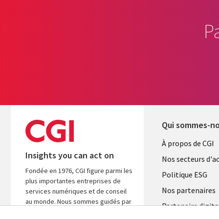
P
Qui sommes-n
Useful
À propos de CGI
Insights you can act on
links
Nos secteurs d'ac
Fondée en 1976, CGI figure parmi les
FRANCE
Politique ESG
plus importantes entreprises de
Nos partenaires
services numériques et de conseil
au monde. Nous sommes guidés par
Partenaire digita
les faits et axés sur les résultats afin
l'ASM