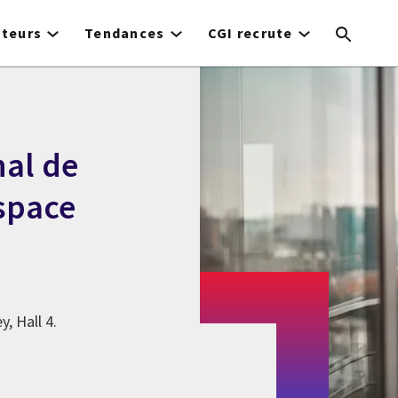
cteurs
Tendances
CGI recrute
nal de
Espace
, Hall 4.