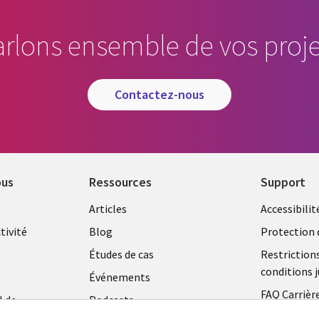
arlons ensemble de vos proje
contactez-nous
ous
Ressources
Support
Library
Legal
Articles
Accessibilit
Links
FRANC
tivité
Blog
Protection 
FRANCE
Études de cas
Restriction
conditions j
Événements
FAQ Carrièr
l de
Podcasts
Centre de g