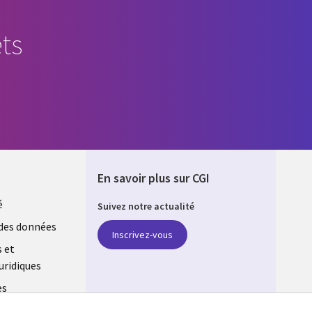
ts
En savoir plus sur CGI
é
Suivez notre actualité
E
des données
Inscrivez-vous
s et
uridiques
es
estion des