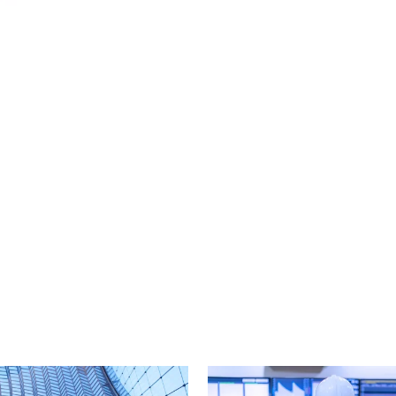
cebook
n Email
cle on Print