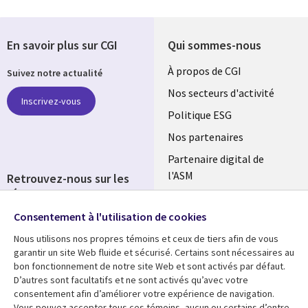
En savoir plus sur CGI
Qui sommes-nous
Useful
À propos de CGI
Suivez notre actualité
links
Nos secteurs d'activité
Inscrivez-vous
FRANCE
Politique ESG
Nos partenaires
Partenaire digital de
l'ASM
Retrouvez-nous sur les
réseaux
Salle de presse
Consentement à l'utilisation de cookies
Social
Fusions
Media
Nous utilisons nos propres témoins et ceux de tiers afin de vous
FRANCE
garantir un site Web fluide et sécurisé. Certains sont nécessaires au
bon fonctionnement de notre site Web et sont activés par défaut.
Ressources
Support
D’autres sont facultatifs et ne sont activés qu’avec votre
consentement afin d’améliorer votre expérience de navigation.
Library
Legal
Articles
Accessibilité
Vous pouvez accepter tous ces témoins, aucun ou certains d’entre