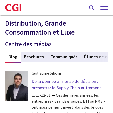
Skip
to
main
content
Distribution, Grande
Consommation et Luxe
Centre des médias
s
Blog
(active tab)
Brochures
Communiqués
Études de cas
Guillaume Siboni
De la donnée à la prise de décision :
orchestrer la Supply Chain autrement
2025-12-01
Ces dernières années, les
entreprises - grands groupes, ETI ou PME -
ont massivement investi dans des briques