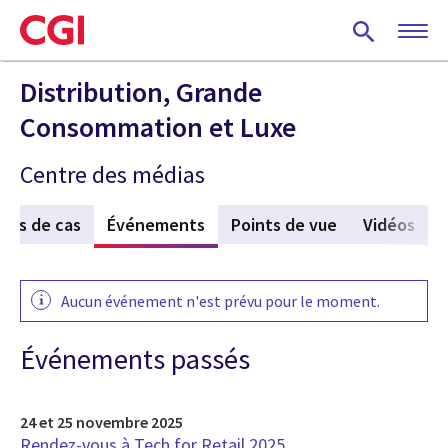
Skip
to
main
content
Distribution, Grande
Consommation et Luxe
Centre des médias
des de cas
Événements
(active tab)
Points de vue
Vidéos
Aucun événement n'est prévu pour le moment.
Événements passés
24 et 25 novembre 2025
Rendez-vous à Tech for Retail 2025