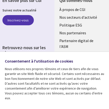
En savoir plus sur CGI
Qui sommes-nous
Useful
À propos de CGI
Suivez notre actualité
links
Nos secteurs d'activité
Inscrivez-vous
FRANCE
Politique ESG
Nos partenaires
Partenaire digital de
l'ASM
Retrouvez-nous sur les
réseaux
Salle de presse
Consentement à l'utilisation de cookies
Social
Fusions
Media
Nous utilisons nos propres témoins et ceux de tiers afin de vous
FRANCE
garantir un site Web fluide et sécurisé. Certains sont nécessaires au
bon fonctionnement de notre site Web et sont activés par défaut.
Ressources
Support
D’autres sont facultatifs et ne sont activés qu’avec votre
consentement afin d’améliorer votre expérience de navigation.
Library
Legal
Articles
Accessibilité
Vous pouvez accepter tous ces témoins, aucun ou certains d’entre
eux.
Links
FRANCE
Blog
Protection des données
Études de cas
Restrictions et