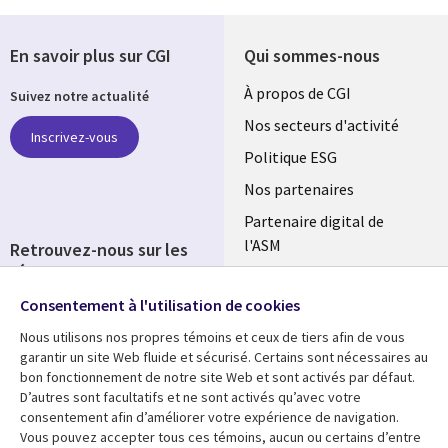
En savoir plus sur CGI
Qui sommes-nous
Useful
À propos de CGI
Suivez notre actualité
links
Nos secteurs d'activité
Inscrivez-vous
FRANCE
Politique ESG
Nos partenaires
Partenaire digital de
l'ASM
Retrouvez-nous sur les
réseaux
Salle de presse
Consentement à l'utilisation de cookies
Social
Fusions
Media
Nous utilisons nos propres témoins et ceux de tiers afin de vous
FRANCE
garantir un site Web fluide et sécurisé. Certains sont nécessaires au
bon fonctionnement de notre site Web et sont activés par défaut.
Ressources
Support
D’autres sont facultatifs et ne sont activés qu’avec votre
consentement afin d’améliorer votre expérience de navigation.
Library
Legal
Articles
Accessibilité
Vous pouvez accepter tous ces témoins, aucun ou certains d’entre