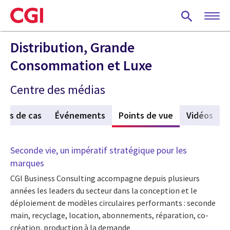
Skip
to
main
content
Distribution, Grande
Consommation et Luxe
Centre des médias
des de cas
Événements
Points de vue
(active tab)
Vidéos
Seconde vie, un impératif stratégique pour les
marques
CGI Business Consulting accompagne depuis plusieurs
années les leaders du secteur dans la conception et le
déploiement de modèles circulaires performants : seconde
main, recyclage, location, abonnements, réparation, co-
création, production à la demande