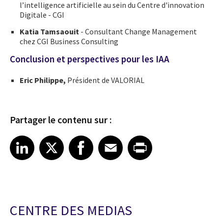
l’intelligence artificielle au sein du Centre d'innovation
Digitale - CGI
Katia Tamsaouit
- Consultant Change Management
chez CGI Business Consulting
Conclusion et perspectives pour les IAA
Eric Philippe,
Président de VALORIAL
Partager le contenu sur :
Share article on LinkedIn
Share article on X
Share article on Facebook
Share article on Email
Share article on Print
LinkedIn
X
Facebook
Email
Print
CENTRE DES MEDIAS