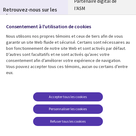
Partenaire digital de
l'ASM
Retrouvez-nous sur les
réseaux
Salle de presse
Consentement à l'utilisation de cookies
Social
Fusions
Media
Nous utilisons nos propres témoins et ceux de tiers afin de vous
FRANCE
garantir un site Web fluide et sécurisé. Certains sont nécessaires au
bon fonctionnement de notre site Web et sont activés par défaut.
Ressources
Support
D’autres sont facultatifs et ne sont activés qu’avec votre
consentement afin d’améliorer votre expérience de navigation.
Library
Legal
Articles
Accessibilité
Vous pouvez accepter tous ces témoins, aucun ou certains d’entre
eux.
Links
FRANCE
Blog
Protection des données
FRANCE
Études de cas
Restrictions et
conditions juridiques
Événements
Accepter tous les cookies
FAQ Carrières
Podcasts
Personnaliser les cookies
Centre de gestion des
Points de vue
témoins
Refuser tous les cookies
Vidéos
En voir plus