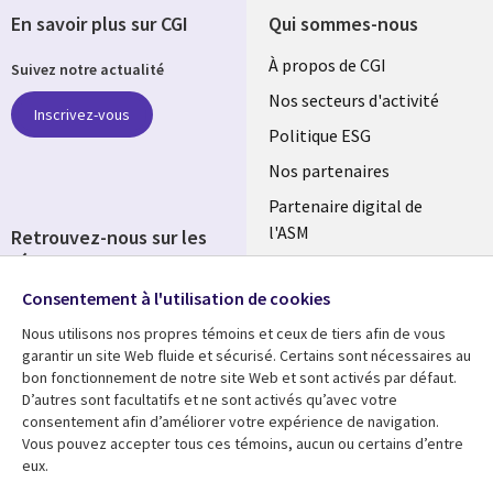
En savoir plus sur CGI
Qui sommes-nous
Useful
À propos de CGI
Suivez notre actualité
links
Nos secteurs d'activité
Inscrivez-vous
FRANCE
Politique ESG
Nos partenaires
Partenaire digital de
l'ASM
Retrouvez-nous sur les
réseaux
Salle de presse
Consentement à l'utilisation de cookies
Social
Fusions
Media
Nous utilisons nos propres témoins et ceux de tiers afin de vous
FRANCE
garantir un site Web fluide et sécurisé. Certains sont nécessaires au
bon fonctionnement de notre site Web et sont activés par défaut.
Ressources
Support
D’autres sont facultatifs et ne sont activés qu’avec votre
consentement afin d’améliorer votre expérience de navigation.
Library
Legal
Articles
Accessibilité
Vous pouvez accepter tous ces témoins, aucun ou certains d’entre
eux.
Links
FRANCE
Blog
Protection des données