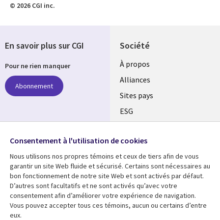
© 2026 CGI inc.
En savoir plus sur CGI
Société
À propos
Pour ne rien manquer
Alliances
Abonnement
Sites pays
ESG
Nos bureaux
Suivez-nous
Consentement à l'utilisation de cookies
Fusions
Nous utilisons nos propres témoins et ceux de tiers afin de vous
Social
Salle de presse
garantir un site Web fluide et sécurisé. Certains sont nécessaires au
Media
bon fonctionnement de notre site Web et sont activés par défaut.
Global
D’autres sont facultatifs et ne sont activés qu’avec votre
FR
consentement afin d’améliorer votre expérience de navigation.
Ressources
Support
Vous pouvez accepter tous ces témoins, aucun ou certains d’entre
eux.
Articles
Accessibilité