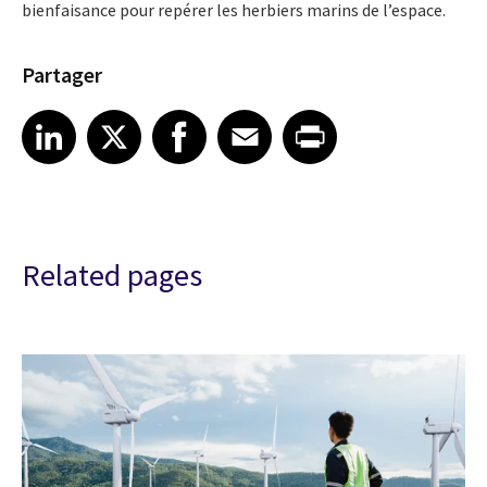
bienfaisance pour repérer les herbiers marins de l’espace.
Partager
Share article on LinkedIn
Share article on X
Share article on Facebook
Share article on Email
Share article on Print
LinkedIn
X
Facebook
Email
Print
Related pages