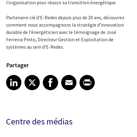
l’organisation pour réussir sa transition énergétique.
Partenaire clé d’E-Redes depuis plus de 20 ans, découvrez
comment nous accompagnons la stratégie d’innovation
durable de l’énergéticien avec le témoignage de José
Ferreira Pinto, Directeur Gestion et Exploitation de
systèmes au sein d’E-Redes.
Partager
Share article on LinkedIn
Share article on X
Share article on Facebook
Share article on Email
Share article on Print
LinkedIn
X
Facebook
Email
Print
Centre des médias