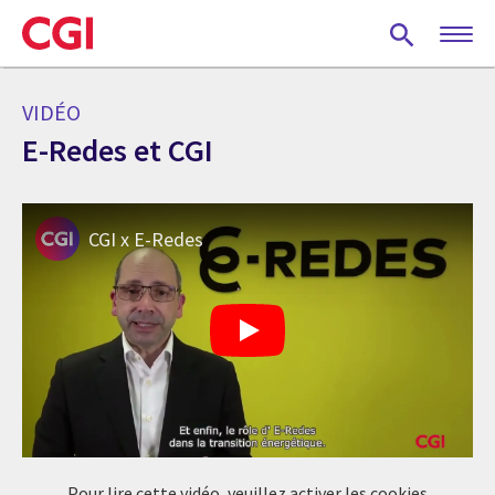
Skip
to
main
content
VIDÉO
E-Redes et CGI
CGI x E-Redes
Pour lire cette vidéo, veuillez activer les cookies