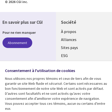
© 2026 CGI inc.
En savoir plus sur CGI
Société
À propos
Pour ne rien manquer
Alliances
Abonnement
Sites pays
ESG
Nos bureaux
Suivez-nous
Consentement à l'utilisation de cookies
Fusions
Nous utilisons nos propres témoins et ceux de tiers afin de vous
Social
Salle de presse
garantir un site Web fluide et sécurisé. Certains sont nécessaires au
Media
bon fonctionnement de notre site Web et sont activés par défaut.
Global
D’autres sont facultatifs et ne sont activés qu’avec votre
FR
consentement afin d’améliorer votre expérience de navigation.
Ressources
Support
Vous pouvez accepter tous ces témoins, aucun ou certains d’entre
eux.
Articles
Accessibilité