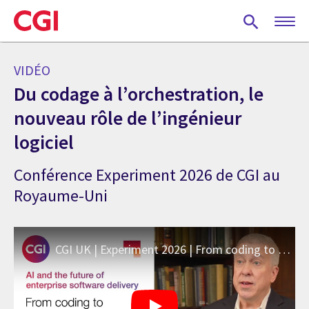
Skip
to
main
content
VIDÉO
Du codage à l’orchestration, le
nouveau rôle de l’ingénieur
logiciel
Conférence Experiment 2026 de CGI au
Royaume-Uni
CGI UK | Experiment 2026 | From coding to orchestration, the new role of the software engineer