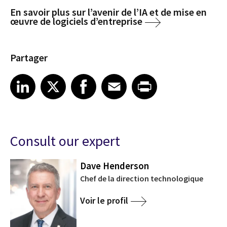
En savoir plus sur l’avenir de l’IA et de mise en
œuvre de logiciels d’entreprise
Partager
Share article on LinkedIn
Share article on X
Share article on Facebook
Share article on Email
Share article on Print
LinkedIn
X
Facebook
Email
Print
Consult our expert
Dave Henderson
Chef de la direction technologique
Voir le profil