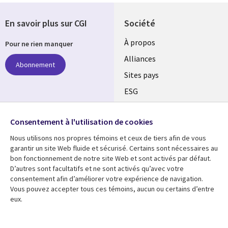
En savoir plus sur CGI
Société
À propos
Pour ne rien manquer
Alliances
Abonnement
Sites pays
ESG
Nos bureaux
Suivez-nous
Consentement à l'utilisation de cookies
Fusions
Nous utilisons nos propres témoins et ceux de tiers afin de vous
Social
Salle de presse
garantir un site Web fluide et sécurisé. Certains sont nécessaires au
Media
bon fonctionnement de notre site Web et sont activés par défaut.
Global
D’autres sont facultatifs et ne sont activés qu’avec votre
FR
consentement afin d’améliorer votre expérience de navigation.
Ressources
Support
Vous pouvez accepter tous ces témoins, aucun ou certains d’entre
eux.
Articles
Accessibilité
Blogues
Données Personnelles