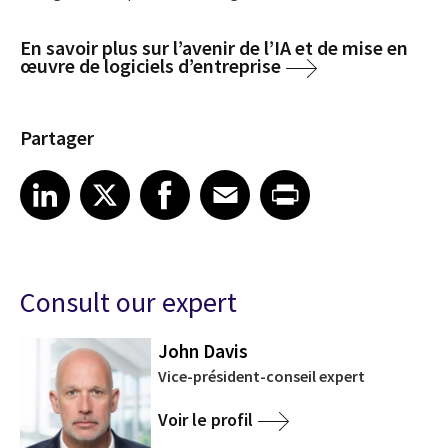
En savoir plus sur l’avenir de l’IA et de mise en
œuvre de logiciels d’entreprise
Partager
Share article on LinkedIn
Share article on X
Share article on Facebook
Share article on Email
Share article on Print
LinkedIn
X
Facebook
Email
Print
Consult our expert
John Davis
Vice-président-conseil expert
Voir le profil