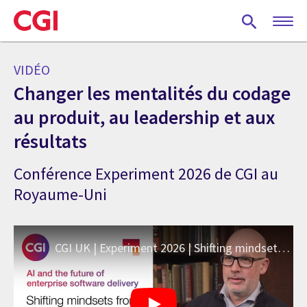
Skip
to
main
content
VIDÉO
Changer les mentalités du codage
au produit, au leadership et aux
résultats
Conférence Experiment 2026 de CGI au
Royaume-Uni
CGI UK | Experiment 2026 | Shifting mindsets from coding to product, leadership and outcomes