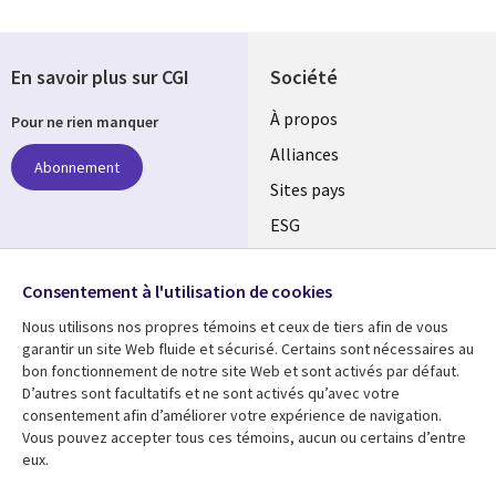
En savoir plus sur CGI
Société
À propos
Pour ne rien manquer
Alliances
Abonnement
Sites pays
ESG
Nos bureaux
Suivez-nous
Consentement à l'utilisation de cookies
Fusions
Nous utilisons nos propres témoins et ceux de tiers afin de vous
Social
Salle de presse
garantir un site Web fluide et sécurisé. Certains sont nécessaires au
Media
bon fonctionnement de notre site Web et sont activés par défaut.
Global
D’autres sont facultatifs et ne sont activés qu’avec votre
FR
consentement afin d’améliorer votre expérience de navigation.
Ressources
Support
Vous pouvez accepter tous ces témoins, aucun ou certains d’entre
eux.
Articles
Accessibilité