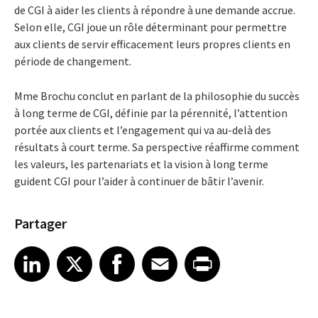
de CGI à aider les clients à répondre à une demande accrue.
Selon elle, CGI joue un rôle déterminant pour permettre
aux clients de servir efficacement leurs propres clients en
période de changement.
Mme Brochu conclut en parlant de la philosophie du succès
à long terme de CGI, définie par la pérennité, l’attention
portée aux clients et l’engagement qui va au-delà des
résultats à court terme. Sa perspective réaffirme comment
les valeurs, les partenariats et la vision à long terme
guident CGI pour l’aider à continuer de bâtir l’avenir.
Partager
Share article on LinkedIn
Share article on X
Share article on Facebook
Share article on Email
Share article on Print
LinkedIn
X
Facebook
Email
Print