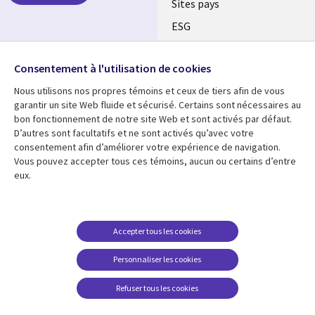
Sites pays
ESG
Nos bureaux
Suivez-nous
Consentement à l'utilisation de cookies
Fusions
Nous utilisons nos propres témoins et ceux de tiers afin de vous
Social
Salle de presse
garantir un site Web fluide et sécurisé. Certains sont nécessaires au
Media
bon fonctionnement de notre site Web et sont activés par défaut.
Global
D’autres sont facultatifs et ne sont activés qu’avec votre
FR
consentement afin d’améliorer votre expérience de navigation.
Ressources
Support
Vous pouvez accepter tous ces témoins, aucun ou certains d’entre
eux.
Articles
Accessibilité
Blogues
Données Personnelles
Études de cas
Restrictions et
Accepter tous les cookies
conditions juridiques
Événements
Personnaliser les cookies
Carrières FAQ
Baladodiffusions
Centre de gestion des
Refuser tous les cookies
Vidéos
témoins