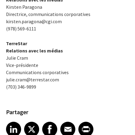
Kirsten Paragona
Directrice, communications corporatives
kirsten.paragona@cgi.com
(978) 569-6111
TerreStar
Relations avec les médias
Julie Cram
Vice-présidente
Communications corporatives
julie.cram@terrestar.com
(703) 346-9899
Partager
Share article on LinkedIn
Share article on X
Share article on Facebook
Share article on Email
Share article on Print
LinkedIn
X
Facebook
Email
Print