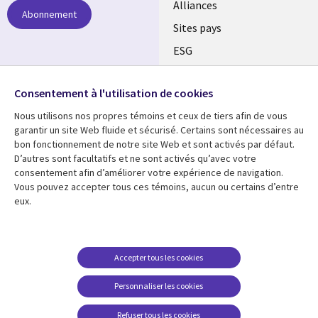
Alliances
Abonnement
Sites pays
ESG
Nos bureaux
Suivez-nous
Consentement à l'utilisation de cookies
Fusions
Nous utilisons nos propres témoins et ceux de tiers afin de vous
Social
Salle de presse
garantir un site Web fluide et sécurisé. Certains sont nécessaires au
Media
bon fonctionnement de notre site Web et sont activés par défaut.
Global
D’autres sont facultatifs et ne sont activés qu’avec votre
FR
consentement afin d’améliorer votre expérience de navigation.
Ressources
Support
Vous pouvez accepter tous ces témoins, aucun ou certains d’entre
eux.
Articles
Accessibilité
Blogues
Données Personnelles
Études de cas
Restrictions et
Accepter tous les cookies
conditions juridiques
Événements
Personnaliser les cookies
Carrières FAQ
Baladodiffusions
Centre de gestion des
Refuser tous les cookies