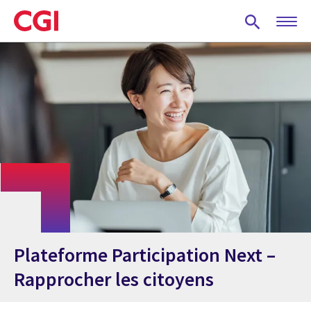
Skip
to
main
content
Plateforme Participation Next –
Rapprocher les citoyens