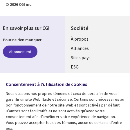
© 2026 CGI inc.
En savoir plus sur CGI
Société
À propos
Pour ne rien manquer
Alliances
Abonnement
Sites pays
ESG
Nos bureaux
Suivez-nous
Consentement à l'utilisation de cookies
Fusions
Nous utilisons nos propres témoins et ceux de tiers afin de vous
Social
Salle de presse
garantir un site Web fluide et sécurisé. Certains sont nécessaires au
Media
bon fonctionnement de notre site Web et sont activés par défaut.
Global
D’autres sont facultatifs et ne sont activés qu’avec votre
FR
consentement afin d’améliorer votre expérience de navigation.
Ressources
Support
Vous pouvez accepter tous ces témoins, aucun ou certains d’entre
eux.