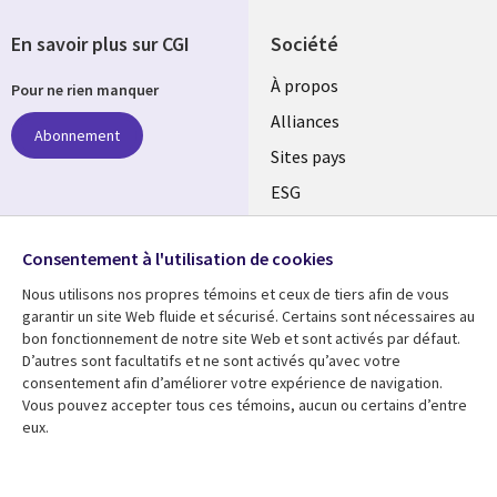
En savoir plus sur CGI
Société
À propos
Pour ne rien manquer
Alliances
Abonnement
Sites pays
ESG
Nos bureaux
Suivez-nous
Consentement à l'utilisation de cookies
Fusions
Nous utilisons nos propres témoins et ceux de tiers afin de vous
Social
Salle de presse
garantir un site Web fluide et sécurisé. Certains sont nécessaires au
Media
bon fonctionnement de notre site Web et sont activés par défaut.
Global
D’autres sont facultatifs et ne sont activés qu’avec votre
FR
consentement afin d’améliorer votre expérience de navigation.
Ressources
Support
Vous pouvez accepter tous ces témoins, aucun ou certains d’entre
eux.
Articles
Accessibilité
Blogues
Données Personnelles