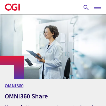
Skip
to
main
content
OMNI360
OMNI360 Share