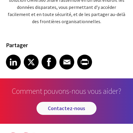
solution OMNI360 Share rassemble en un seul endroit les
données disparates, vous permettant d’y accéder
facilement et en toute sécurité, et de les partager au-delà
des frontières organisationnelles.
Partager
Share article on LinkedIn
Share article on X
Share article on Facebook
Share article on Email
Share article on Print
LinkedIn
X
Facebook
Email
Print
Comment pouvons-nous vous aider?
contactez-nous