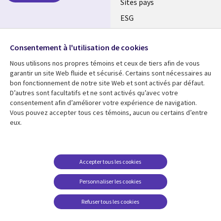
Sites pays
ESG
Nos bureaux
Suivez-nous
Consentement à l'utilisation de cookies
Fusions
Nous utilisons nos propres témoins et ceux de tiers afin de vous
Social
Salle de presse
garantir un site Web fluide et sécurisé. Certains sont nécessaires au
Media
bon fonctionnement de notre site Web et sont activés par défaut.
Global
D’autres sont facultatifs et ne sont activés qu’avec votre
FR
consentement afin d’améliorer votre expérience de navigation.
Ressources
Support
Vous pouvez accepter tous ces témoins, aucun ou certains d’entre
eux.
Articles
Accessibilité
Blogues
Données Personnelles
Études de cas
Restrictions et
Accepter tous les cookies
conditions juridiques
Événements
Personnaliser les cookies
Carrières FAQ
Baladodiffusions
Centre de gestion des
Refuser tous les cookies
Vidéos
témoins