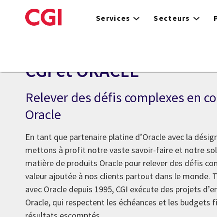
Skip
to
Services
Secteurs
main
content
Alliances
CGI et ORACLE
Relever des défis complexes en co
Oracle
En tant que partenaire platine d’Oracle avec la désig
mettons à profit notre vaste savoir-faire et notre so
matière de produits Oracle pour relever des défis com
valeur ajoutée à nos clients partout dans le monde. T
avec Oracle depuis 1995, CGI exécute des projets d’e
Oracle, qui respectent les échéances et les budgets fi
résultats escomptés.