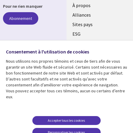
À propos
Pour ne rien manquer
Alliances
Abonnement
Sites pays
ESG
Nos bureaux
Suivez-nous
Consentement à l'utilisation de cookies
Fusions
Nous utilisons nos propres témoins et ceux de tiers afin de vous
Social
Salle de presse
garantir un site Web fluide et sécurisé. Certains sont nécessaires au
Media
bon fonctionnement de notre site Web et sont activés par défaut.
Global
D’autres sont facultatifs et ne sont activés qu’avec votre
FR
consentement afin d’améliorer votre expérience de navigation.
Ressources
Support
Vous pouvez accepter tous ces témoins, aucun ou certains d’entre
eux.
Articles
Accessibilité
Blogues
Données Personnelles
Études de cas
Restrictions et
Accepter tous les cookies
conditions juridiques
Événements
Personnaliser les cookies