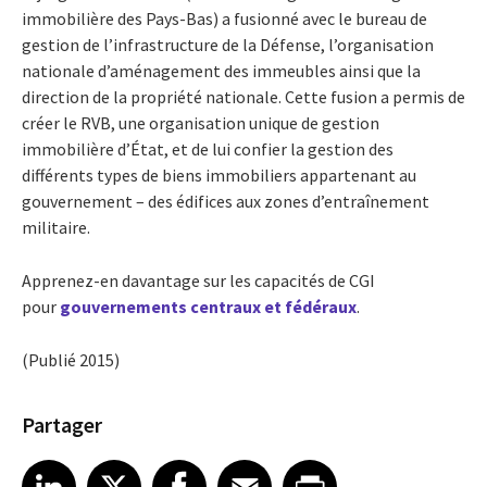
immobilière des Pays-Bas) a fusionné avec le bureau de
gestion de l’infrastructure de la Défense, l’organisation
nationale d’aménagement des immeubles ainsi que la
direction de la propriété nationale. Cette fusion a permis de
créer le RVB, une organisation unique de gestion
immobilière d’État, et de lui confier la gestion des
différents types de biens immobiliers appartenant au
gouvernement – des édifices aux zones d’entraînement
militaire.
Apprenez-en davantage sur les capacités de CGI
pour
gouvernements centraux et fédéraux
.
(Publié 2015)
Partager
Share article on LinkedIn
Share article on X
Share article on Facebook
Share article on Email
Share article on Print
LinkedIn
X
Facebook
Email
Print