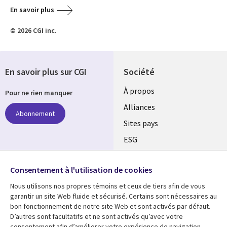
En savoir plus
© 2026 CGI inc.
En savoir plus sur CGI
Société
À propos
Pour ne rien manquer
Alliances
Abonnement
Sites pays
ESG
Nos bureaux
Suivez-nous
Consentement à l'utilisation de cookies
Fusions
Nous utilisons nos propres témoins et ceux de tiers afin de vous
Social
Salle de presse
garantir un site Web fluide et sécurisé. Certains sont nécessaires au
Media
bon fonctionnement de notre site Web et sont activés par défaut.
Global
D’autres sont facultatifs et ne sont activés qu’avec votre
FR
consentement afin d’améliorer votre expérience de navigation.