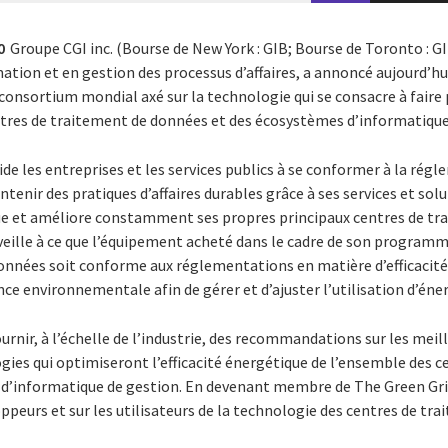
0
Groupe CGI inc. (Bourse de New York : GIB; Bourse de Toronto : GI
ation et en gestion des processus d’affaires, a annoncé aujourd’h
 consortium mondial axé sur la technologie qui se consacre à faire p
ntres de traitement de données et des écosystèmes d’informatique
aide les entreprises et les services publics à se conformer à la rég
enir des pratiques d’affaires durables grâce à ses services et sol
e et améliore constamment ses propres principaux centres de tr
 veille à ce que l’équipement acheté dans le cadre de son program
onnées soit conforme aux réglementations en matière d’efficacité 
nce environnementale afin de gérer et d’ajuster l’utilisation d’éner
urnir, à l’échelle de l’industrie, des recommandations sur les meill
gies qui optimiseront l’efficacité énergétique de l’ensemble des c
 d’informatique de gestion. En devenant membre de The Green Grid
oppeurs et sur les utilisateurs de la technologie des centres de tr