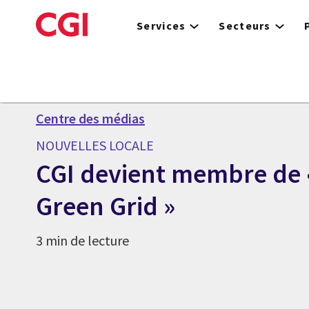
Skip
to
Services
Secteurs
main
content
Centre des médias
NOUVELLES LOCALE
CGI devient membre de 
Green Grid »
3 min de lecture