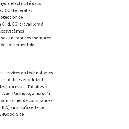
’hydroélectricité dans
ez CGI Federal et
rotection de
rid, CGI travaillera à
s écosystèmes
et ses entreprises membres
s de traitement de
de services en technologies
ses affiliées emploient
es processus d’affaires à
 Asie-Pacifique, ainsi qu’à
10, son carnet de commandes
B.A) ainsi qu’à celle de
SE4Good. Site