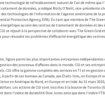
une technologie de refroidissement naturel de l’air de même que l
 traitement de données, a indiqué Molly O’Neill, vice-présidente ch
es technologies de l’information de l’agence américaine de la p
ntal Protection Agency, EPA). En tant que membre de The Green G
té énergétique au sein des centres de traitement de données et de
CGI se réjouit à la perspective de collaborer avec The Green Grid 
s pour résoudre les problèmes d’efficacité énergétique des centre
inc. figure parmi les plus importantes entreprises indépendantes 
 gestion des processus d’affaires dans le monde. CGI et ses entrepri
ls. CGI offre la gamme complète des services en TI et en gestion d
 à partir de ses bureaux au Canada, aux États-Unis, en Europe et en
cellence en Amérique du Nord, en Europe et en Inde. Au 31 mars 20
 dollars. Les actions de CGI sont inscrites à la bourse de Toronto (GI
ent dans l’indice de durabilité Dow Jones ainsi que dans l’indice FT