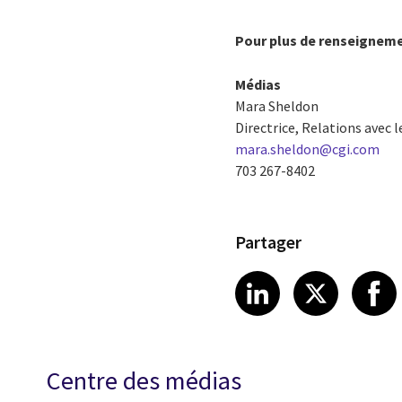
Pour plus de renseigneme
Médias
Mara Sheldon
Directrice, Relations avec 
mara.sheldon@cgi.com
703 267-8402
Partager
Share article
Share art
Shar
LinkedIn
X
Centre des médias