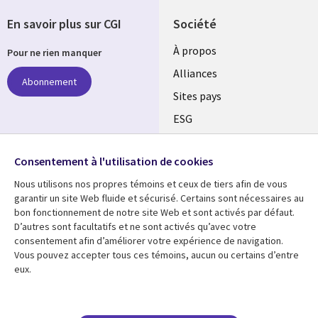
En savoir plus sur CGI
Société
À propos
Pour ne rien manquer
Alliances
Abonnement
Sites pays
ESG
Nos bureaux
Suivez-nous
Consentement à l'utilisation de cookies
Fusions
Nous utilisons nos propres témoins et ceux de tiers afin de vous
Social
Salle de presse
garantir un site Web fluide et sécurisé. Certains sont nécessaires au
Media
bon fonctionnement de notre site Web et sont activés par défaut.
Global
D’autres sont facultatifs et ne sont activés qu’avec votre
FR
consentement afin d’améliorer votre expérience de navigation.
Ressources
Support
Vous pouvez accepter tous ces témoins, aucun ou certains d’entre
eux.
Articles
Accessibilité
Blogues
Données Personnelles