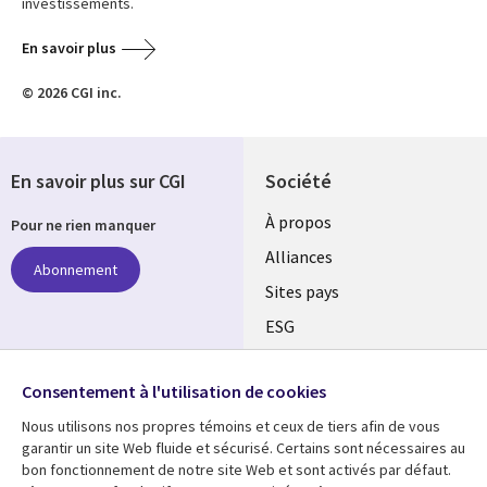
investissements.
En savoir plus
© 2026 CGI inc.
En savoir plus sur CGI
Société
À propos
Pour ne rien manquer
Alliances
Abonnement
Sites pays
ESG
Nos bureaux
Suivez-nous
Consentement à l'utilisation de cookies
Fusions
Nous utilisons nos propres témoins et ceux de tiers afin de vous
Social
Salle de presse
garantir un site Web fluide et sécurisé. Certains sont nécessaires au
Media
bon fonctionnement de notre site Web et sont activés par défaut.
Global