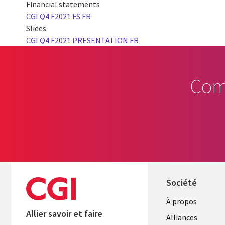
Financial statements
CGI Q4 F2021 FS FR
Slides
CGI Q4 F2021 PRESENTATION FR
Com
Société
À propos
Allier savoir et faire
Alliances