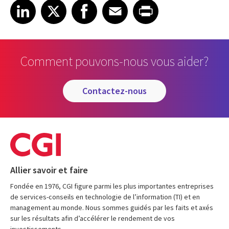
Share on LinkedIn
Share on X
Share on Facebook
Share on Email
Share on Print
LinkedIn
X
Facebook
Email
Print
Comment pouvons-nous vous aider?
contactez-nous
Allier savoir et faire
Fondée en 1976, CGI figure parmi les plus importantes entreprises
de services-conseils en technologie de l’information (TI) et en
management au monde. Nous sommes guidés par les faits et axés
sur les résultats afin d’accélérer le rendement de vos
investissements.