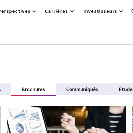
Perspectives
Carrières
Investisseurs
e
s
Brochures
(active tab)
Communiqués
Étude