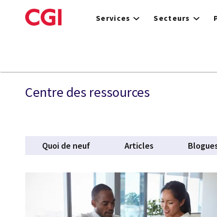
Skip
to
Services
Secteurs
main
content
Services d'infrastructur
Centre des ressources
Quoi de neuf
Articles
Blogue