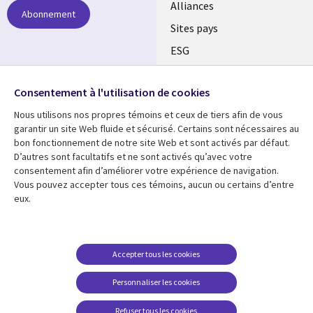
Alliances
Abonnement
Sites pays
ESG
Nos bureaux
Suivez-nous
Consentement à l'utilisation de cookies
Fusions
Nous utilisons nos propres témoins et ceux de tiers afin de vous
Social
Salle de presse
garantir un site Web fluide et sécurisé. Certains sont nécessaires au
Media
bon fonctionnement de notre site Web et sont activés par défaut.
Global
D’autres sont facultatifs et ne sont activés qu’avec votre
FR
consentement afin d’améliorer votre expérience de navigation.
Ressources
Support
Vous pouvez accepter tous ces témoins, aucun ou certains d’entre
eux.
Articles
Accessibilité
Blogues
Données Personnelles
Études de cas
Restrictions et
Accepter tous les cookies
conditions juridiques
Événements
Personnaliser les cookies
Carrières FAQ
Baladodiffusions
Centre de gestion des
Refuser tous les cookies