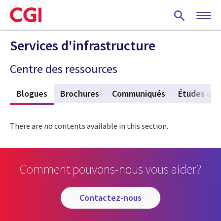
Skip
to
main
content
Services d'infrastructure
Centre des ressources
s
Blogues
(active tab)
Brochures
Communiqués
Études de 
There are no contents available in this section.
Comment pouvons-nous vous aider?
contactez-nous