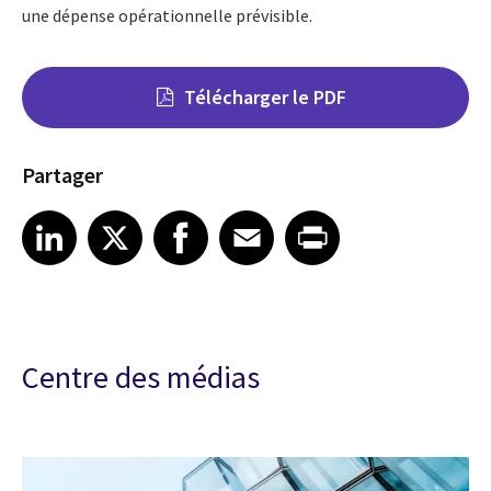
une dépense opérationnelle prévisible.
Télécharger le PDF
Partager
Share on LinkedIn
Share on X
Share on Facebook
Share on Email
Share on Print
LinkedIn
X
Facebook
Email
Print
Centre des médias