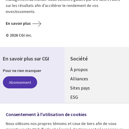
sur les résultats afin d’accélérer le rendement de vos
investissements.
En savoir plus
© 2026 CGI inc.
En savoir plus sur CGI
Société
À propos
Pour ne rien manquer
Alliances
Abonnement
Sites pays
ESG
Nos bureaux
Suivez-nous
Consentement à l'utilisation de cookies
Fusions
Nous utilisons nos propres témoins et ceux de tiers afin de vous
Social
Salle de presse